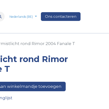
n
Over Ons
Media
Ons contacteren
Veelgestelde vragen
Vacatures
Nederlands (BE)
mistlicht rond Rimor 2004 Fanale T
icht rond Rimor
e T
an winkelmandje toevoegen
glijst