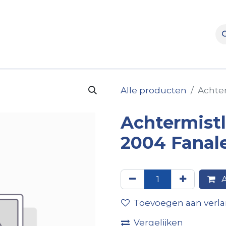
rooms
Verhuur
Naverkoop
Onderdelen
Merke
Alle producten
Achter
Achtermistl
2004 Fanal
A
Toevoegen aan verlan
Vergelijken