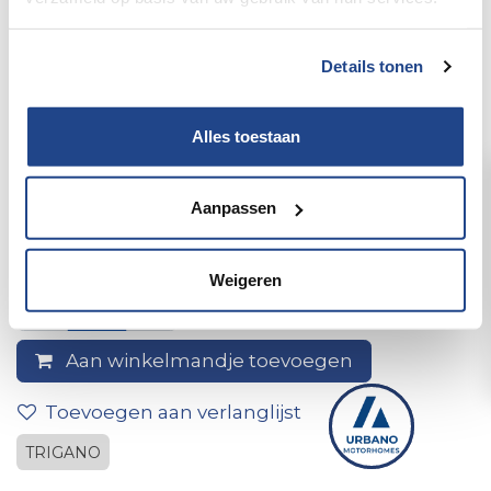
Details tonen
Alles toestaan
50 * Schroefdop Grijs Met
Aanpassen
Clips
Weigeren
Aan winkelmandje toevoegen
Toevoegen aan verlanglijst
TRIGANO