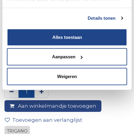
Details tonen
Alles toestaan
Aanpassen
50 * schroefdop met clips
beige
Weigeren
Aan winkelmandje toevoegen
Toevoegen aan verlanglijst
TRIGANO