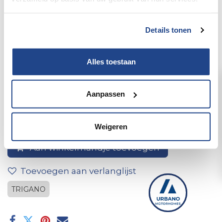
Details tonen
Alles toestaan
10* drukknop m te schroeven
Aanpassen
Weigeren
Aan winkelmandje toevoegen
Toevoegen aan verlanglijst
TRIGANO