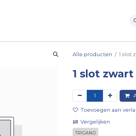
rooms
Verhuur
Naverkoop
Onderdelen
Merke
Alle producten
1 slot
1 slot zwar
A
Toevoegen aan verlan
Vergelijken
TRIGANO