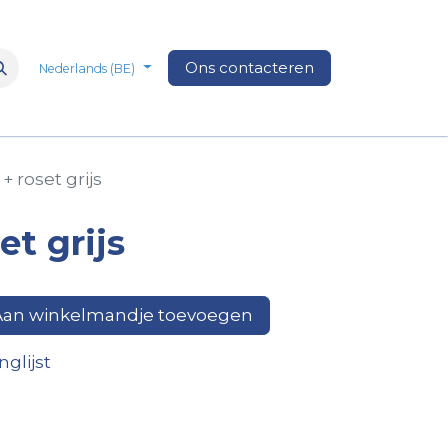
n
Over Ons
Media
Ons contacteren
Veelgestelde vragen
Vacatures
Nederlands (BE)
+ roset grijs
et grijs
an winkelmandje toevoegen
glijst