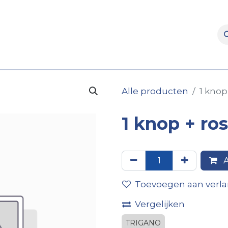
rooms
Verhuur
Naverkoop
Onderdelen
Merke
Alle producten
1 knop 
1 knop + ros
A
Toevoegen aan verlan
Vergelijken
TRIGANO