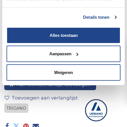
Details tonen
Alles toestaan
1 breedtelicht 92x43x37
Aanpassen
Weigeren
Aan winkelmandje toevoegen
Toevoegen aan verlanglijst
TRIGANO