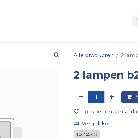
rooms
Verhuur
Naverkoop
Onderdelen
Merke
Alle producten
2 lam
2 lampen b
A
Toevoegen aan verlan
Vergelijken
TRIGANO