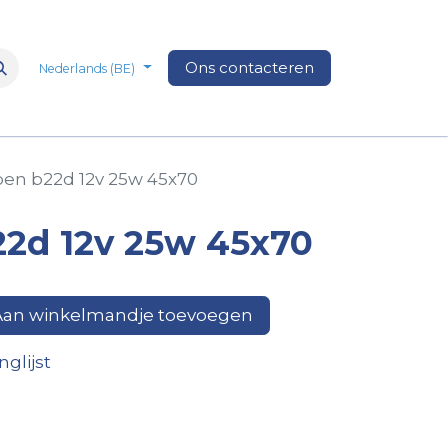
n
Over Ons
Media
Ons contacteren
Veelgestelde vragen
Vacatures
Nederlands (BE)
pen b22d 12v 25w 45x70
22d 12v 25w 45x70
an winkelmandje toevoegen
glijst