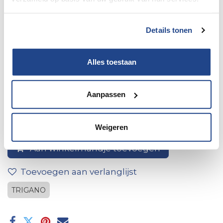
Details tonen
Alles toestaan
1 licht pl 130 stekkerdoos wit
Aanpassen
Weigeren
Aan winkelmandje toevoegen
Toevoegen aan verlanglijst
TRIGANO