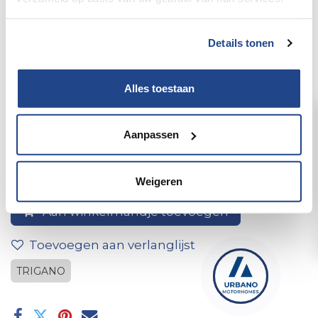
Details tonen
Alles toestaan
25*schuiver vr ridogaine
Aanpassen
Weigeren
Aan winkelmandje toevoegen
Toevoegen aan verlanglijst
TRIGANO