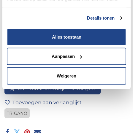
Details tonen
Alles toestaan
2*katoog wit 105*54
Aanpassen
Weigeren
Aan winkelmandje toevoegen
Toevoegen aan verlanglijst
TRIGANO