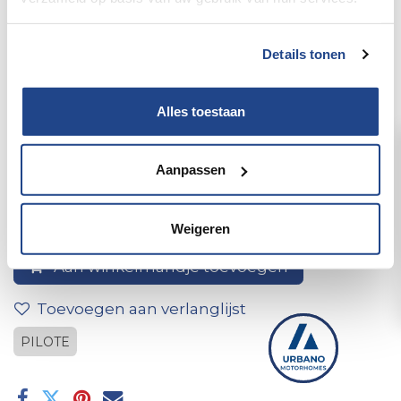
Details tonen
Alles toestaan
80x80x50 Junction Box
Aanpassen
Weigeren
Aan winkelmandje toevoegen
Toevoegen aan verlanglijst
PILOTE