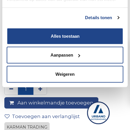
Details tonen
Alles toestaan
Aanpassen
5-meter SML coaxial cable
(male-to-male)
Weigeren
Aan winkelmandje toevoegen
Toevoegen aan verlanglijst
KARMAN TRADING