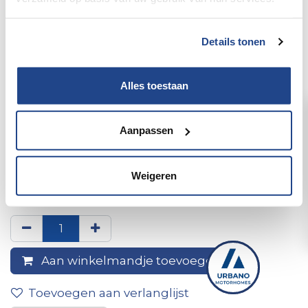
Details tonen
Alles toestaan
Aanpassen
60 mm per decimeter lining
Weigeren
hose for the S220
Aan winkelmandje toevoegen
Toevoegen aan verlanglijst