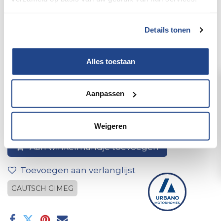
Details tonen
Alles toestaan
1x straight connector 6/8x8/10
Aanpassen
Weigeren
Aan winkelmandje toevoegen
Toevoegen aan verlanglijst
GAUTSCH GIMEG