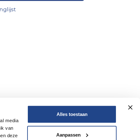
glijst
Alles toestaan
ial media
ik van
Nee
Aanpassen
nen deze