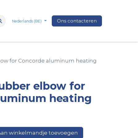
n
Over Ons
Media
Ons contacteren
Veelgestelde vragen
Vacatures
Nederlands (BE)
ow for Concorde aluminum heating
ubber elbow for
luminum heating
an winkelmandje toevoegen