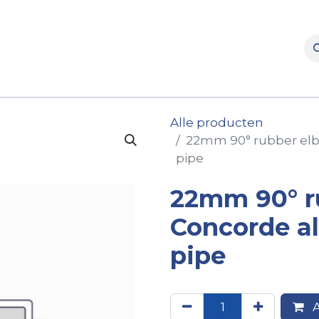
rooms
Verhuur
Naverkoop
Onderdelen
Merke
Alle producten
22mm 90° rubber elb
pipe
22mm 90° r
Concorde a
pipe
A