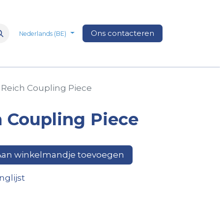
n
Over Ons
Media
Ons contacteren
Veelgestelde vragen
Vacatures
Nederlands (BE)
Reich Coupling Piece
 Coupling Piece
an winkelmandje toevoegen
glijst