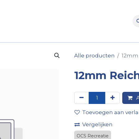
rooms
Verhuur
Naverkoop
Onderdelen
Merke
Alle producten
12mm 
12mm Reich
A
Toevoegen aan verlan
Vergelijken
OCS Recreatie