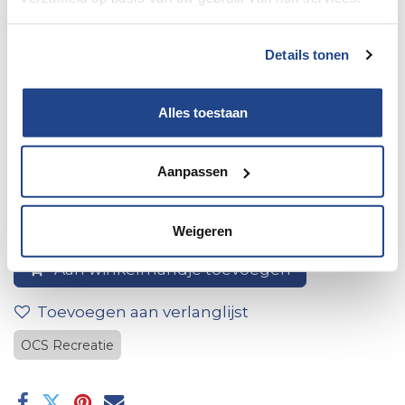
Details tonen
Alles toestaan
12V Ignition for Combi 4/6
Aanpassen
Weigeren
Aan winkelmandje toevoegen
Toevoegen aan verlanglijst
OCS Recreatie