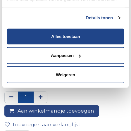
Details tonen
Alles toestaan
Aanpassen
Acrylic Glass Polish 75 ml,
Weigeren
Dometic Clean&Care;
Aan winkelmandje toevoegen
Toevoegen aan verlanglijst