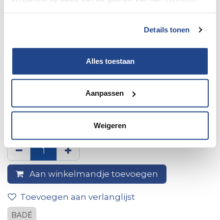
Details tonen
Alles toestaan
Aanpassen
12V power strip, surface-
mounted, with cover
Weigeren
Aan winkelmandje toevoegen
Toevoegen aan verlanglijst
BADÉ