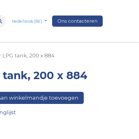
n
Over Ons
Media
Ons contacteren
Veelgestelde vragen
Vacatures
Nederlands (BE)
er LPG tank, 200 x 884
G tank, 200 x 884
an winkelmandje toevoegen
glijst