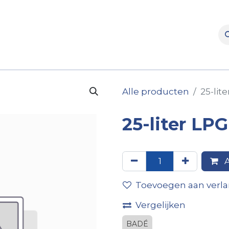
rooms
Verhuur
Naverkoop
Onderdelen
Merke
Alle producten
25-lit
25-liter LP
A
Toevoegen aan verlan
Vergelijken
BADÉ