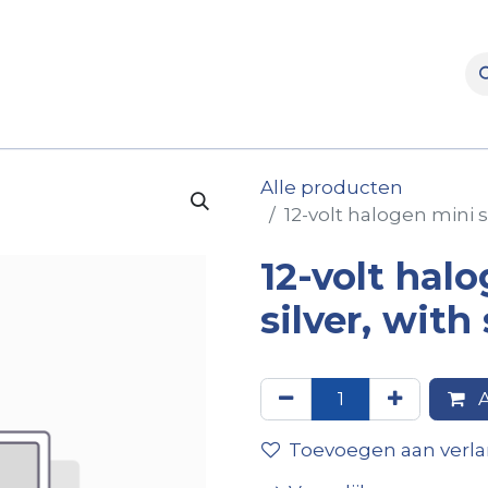
rooms
Verhuur
Naverkoop
Onderdelen
Merke
Alle producten
12-volt halogen mini s
12-volt hal
silver, with
A
Toevoegen aan verlan