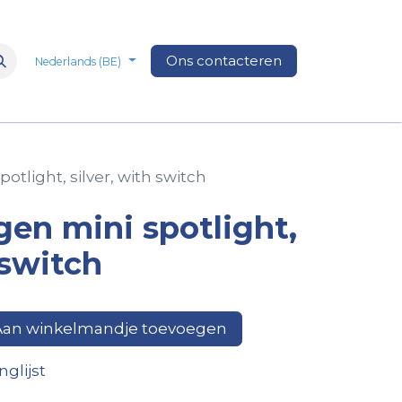
n
Over Ons
Media
Ons contacteren
Veelgestelde vragen
Vacatures
Nederlands (BE)
potlight, silver, with switch
ogen mini spotlight,
 switch
an winkelmandje toevoegen
glijst