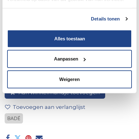
Details tonen
Alles toestaan
2-Panel Cover Frame, Brown
Aanpassen
Weigeren
Aan winkelmandje toevoegen
Toevoegen aan verlanglijst
BADÉ