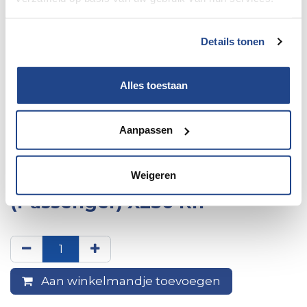
Details tonen
Alles toestaan
Aanpassen
--> 4822Dx Swivel Seat Fiat
Weigeren
Ducato 2007 Model, Right
(Passenger) X250 Rh
Aan winkelmandje toevoegen