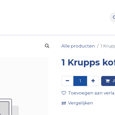
rooms
Verhuur
Naverkoop
Onderdelen
Merke
Alle producten
1 Krup
1 Krupps ko
A
Toevoegen aan verlan
Vergelijken