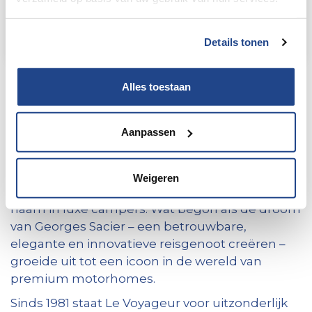
Details tonen
Le Voyageur 45 Ans
Alles toestaan
45 jaar Franse innovatie en
Aanpassen
vakmanschap
Weigeren
Le Voyageur is al 45 jaar een toonaangevende
naam in luxe campers. Wat begon als de droom
van Georges Sacier – een betrouwbare,
elegante en innovatieve reisgenoot creëren –
groeide uit tot een icoon in de wereld van
premium motorhomes.
Sinds 1981 staat Le Voyageur voor uitzonderlijk