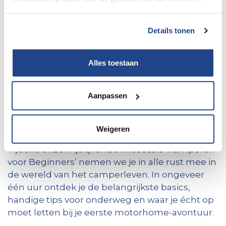
beginners - Aarschot
Details tonen
Koffie, Koeken en Kamperen
Alles toestaan
Aanpassen
Droom je van reizen met een motorhome,
maar weet je niet goed waar te beginnen?
Weigeren
Tijdens onze vrijblijvende infosessie ‘Kamperen
voor Beginners’ nemen we je in alle rust mee in
de wereld van het camperleven. In ongeveer
één uur ontdek je de belangrijkste basics,
handige tips voor onderweg en waar je écht op
moet letten bij je eerste motorhome-avontuur.