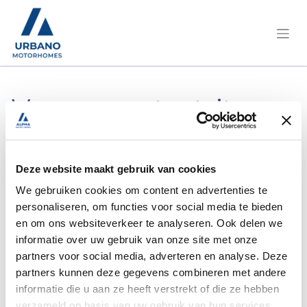
Vraag een testrit aan,
of meer info.
Deze website maakt gebruik van cookies
Pilote/P690GJ Expression Fiat
We gebruiken cookies om content en advertenties te
140PK/Geen kenteken
personaliseren, om functies voor social media te bieden
en om ons websiteverkeer te analyseren. Ook delen we
informatie over uw gebruik van onze site met onze
partners voor social media, adverteren en analyse. Deze
partners kunnen deze gegevens combineren met andere
Naam
*
informatie die u aan ze heeft verstrekt of die ze hebben
verzameld op basis van uw gebruik van hun services.