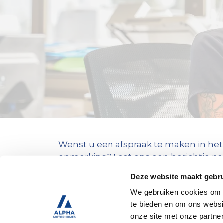
Wenst u een afspraak te maken in het 
opmerking? Laat ons een berichtje na
Dringende kwestie? Bel ons dan op
+3
Deze website maakt gebru
geholpen te worden.
We gebruiken cookies om c
Je naam
*
te bieden en om ons websi
onze site met onze partne