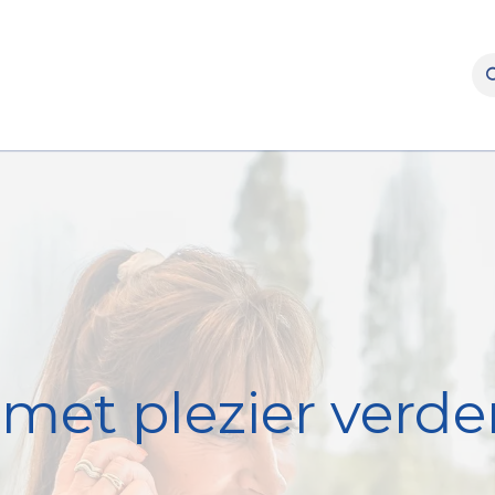
rooms
Verhuur
Naverkoop
Onderdelen
Merke
met plezier verder