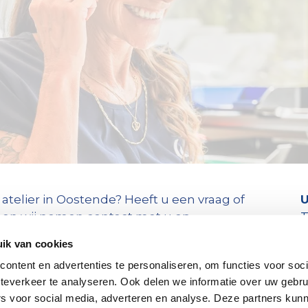
atelier in Oostende? Heeft u een vraag of
U
 en wij nemen contact met u op.
T
2 (0)16 359 440
om zo spoedig mogelijk
3
ik van cookies
+
ontent en advertenties te personaliseren, om functies voor soc
teverkeer te analyseren. Ook delen we informatie over uw gebru
rs voor social media, adverteren en analyse. Deze partners kun