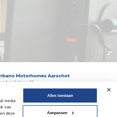
rbano Motorhomes Aarschot
er heidelaan 51
200 Aarschot
32 (0)16 359 440
Alles toestaan
ial media
ik van
Aanpassen
nen deze