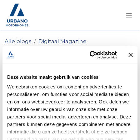
Alle blogs
Digitaal Magazine
Campertrip naar Hauts-de-France
Campertrip naar
Hauts-de-France
Deze website maakt gebruik van cookies
We gebruiken cookies om content en advertenties te
Vijf dagen onthaasten!
personaliseren, om functies voor social media te bieden
en om ons websiteverkeer te analyseren. Ook delen we
23 april 2026
in
Steven
informatie over uw gebruik van onze site met onze
partners voor social media, adverteren en analyse. Deze
partners kunnen deze gegevens combineren met andere
informatie die u aan ze heeft verstrekt of die ze hebben
verzameld op basis van uw gebruik van hun services.