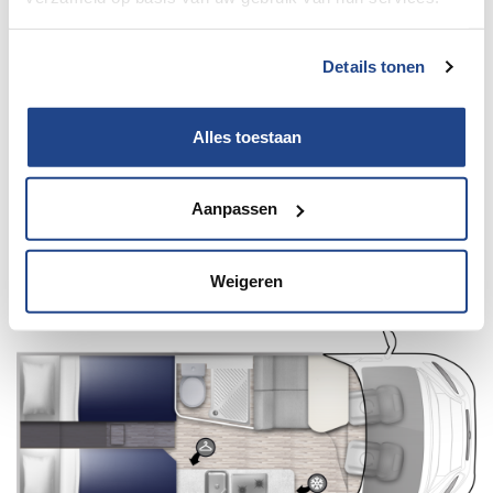
Details tonen
Alles toestaan
Aanpassen
Elnagh E-van Duo Citroën
140Pk automaat
Weigeren