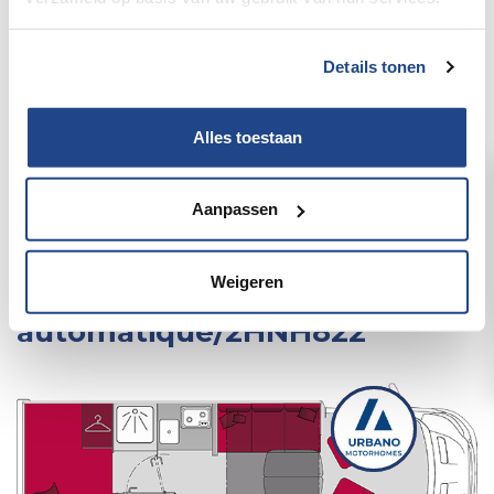
Details tonen
Alles toestaan
Aanpassen
Pilote/A690G Atlas Ford 165
Weigeren
PK boîte
automatique/2HNH822