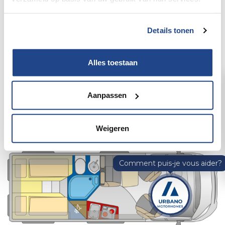
Details tonen
Alles toestaan
Aanpassen
Pössl Roadcruiser Citroën 165
pk
Weigeren