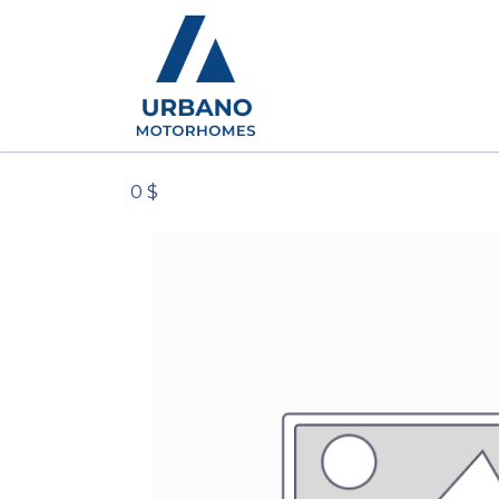
Camping-cars
Conc
0 $