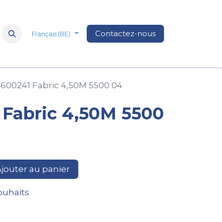
Nos marques
à propos de nous
Contactez-nous
Médias
FAQ
Nos 
Français (BE)
600241 Fabric 4,50M 5500 04
 Fabric 4,50M 5500
jouter au panier
souhaits