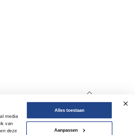
Alles toestaan
Non
ial media
ik van
Non
Aanpassen
nen deze