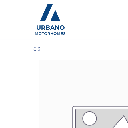
Camping-cars
Conc
0 $