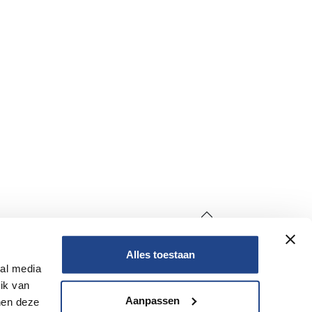
Alles toestaan
Non
ial media
ik van
Non
Aanpassen
nen deze