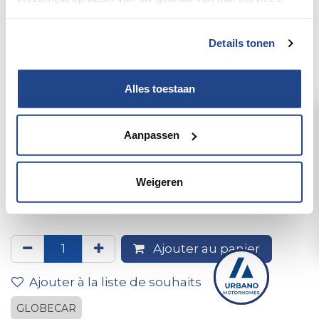
Details tonen
Alles toestaan
Aanpassen
1513.53.322 Autocollant design
avec logo Globecar noir-
Weigeren
orange
Ajouter au panier
Ajouter à la liste de souhaits
GLOBECAR