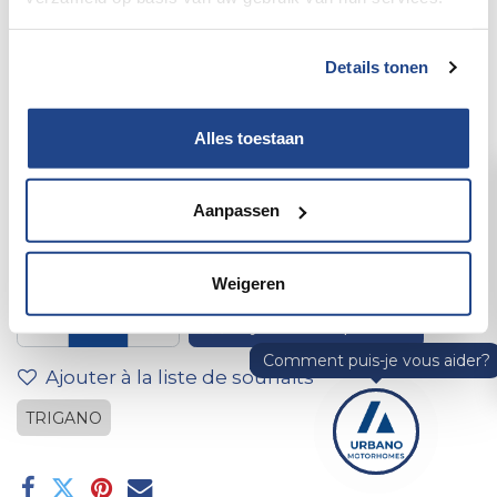
Details tonen
Alles toestaan
1 emplacement ivoire RAL
Aanpassen
9001
Weigeren
Ajouter au panier
Ajouter à la liste de souhaits
TRIGANO