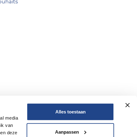
souhaits
Alles toestaan
ial media
Non
ik van
Aanpassen
nen deze