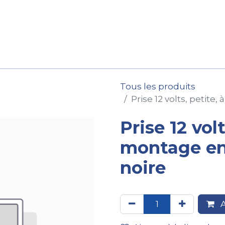
ession
Location
Après-vente
Pièces détachées
Tous les produits
Prise 12 volts, petite,
Prise 12 volt
montage en 
noire
A