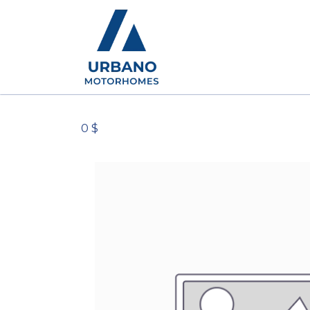
Camping-cars
Conc
0 $