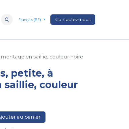
Nos marques
à propos de nous
Contactez-nous
Médias
FAQ
Nos 
Français (BE)
 à montage en saillie, couleur noire
s, petite, à
saillie, couleur
jouter au panier