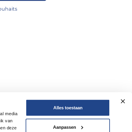
souhaits
Alles toestaan
ial media
ik van
Non
Aanpassen
nen deze