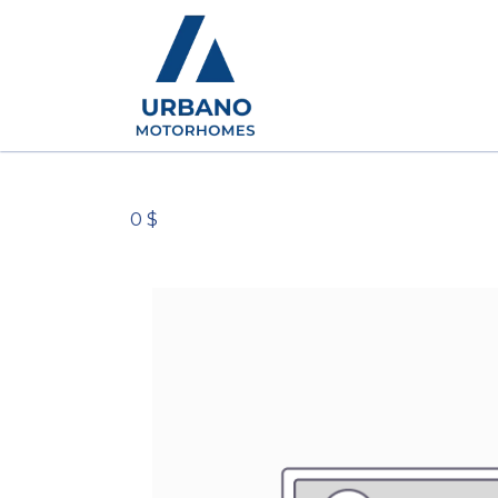
Camping-cars
Conc
0 $