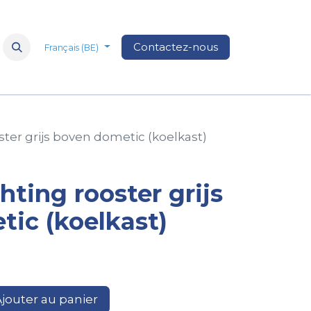
Nos marques
à propos de nous
Contactez-nous
Médias
FAQ
Nos 
Français (BE)
ster grijs boven dometic (koelkast)
hting rooster grijs
ic (koelkast)
jouter au panier