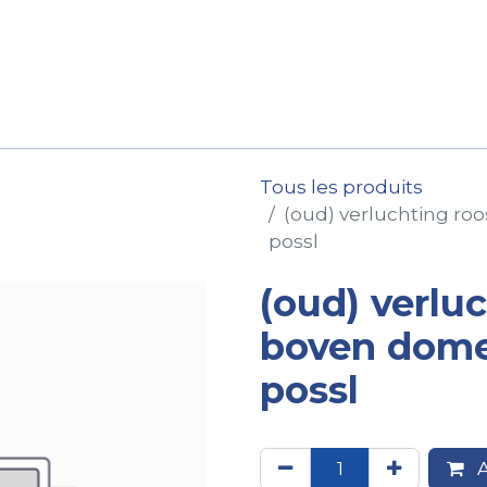
ession
Location
Après-vente
Pièces détachées
Tous les produits
(oud) verluchting roo
possl
(oud) verluc
boven domet
possl
A