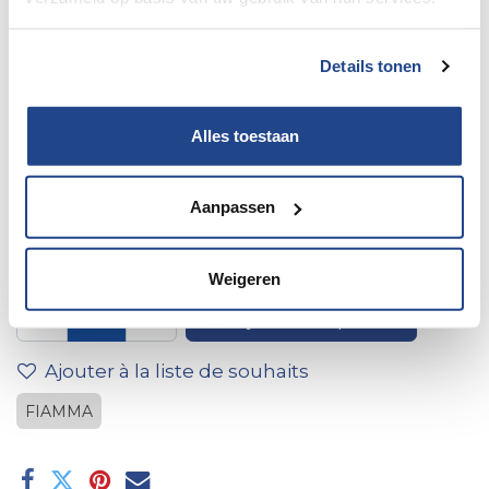
Details tonen
Alles toestaan
Caméra de recul (couleur) +
Aanpassen
Navigation
Weigeren
Ajouter au panier
Ajouter à la liste de souhaits
FIAMMA