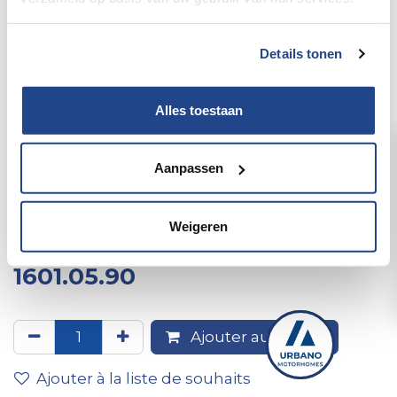
Details tonen
Alles toestaan
Aanpassen
Füllstands-Sonde EL-
Sondenlänge-Kabel Mj12-KAS-
Weigeren
für Frischwassertank
1601.05.90
Ajouter au panier
Ajouter à la liste de souhaits