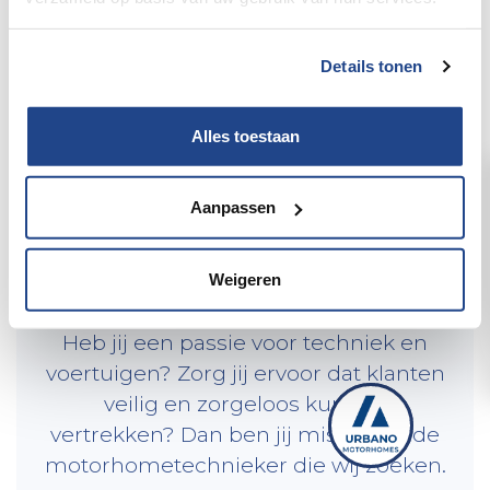
Details tonen
Alles toestaan
VACATURE
Aanpassen
Motorhome
Technieker / Monteur
Weigeren
Heb jij een passie voor techniek en
voertuigen? Zorg jij ervoor dat klanten
veilig en zorgeloos kunnen
vertrekken? Dan ben jij misschien de
motorhometechnieker die wij zoeken.