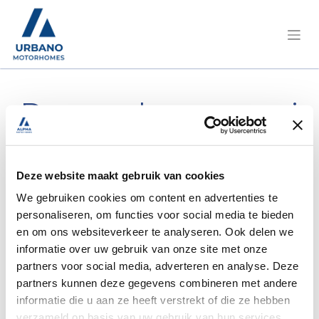
Demandez un essai
routier ou plus
d'informations.
Deze website maakt gebruik van cookies
We gebruiken cookies om content en advertenties te
personaliseren, om functies voor social media te bieden
Chausson/V697 Premium Fiat 140
en om ons websiteverkeer te analyseren. Ook delen we
PK/2JKZ257
informatie over uw gebruik van onze site met onze
partners voor social media, adverteren en analyse. Deze
partners kunnen deze gegevens combineren met andere
informatie die u aan ze heeft verstrekt of die ze hebben
verzameld op basis van uw gebruik van hun services.