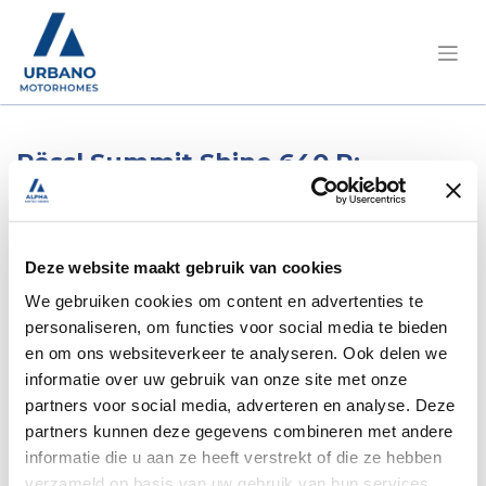
Pössl Summit Shine 640 R:
Premium buscamper met unieke
ruimtedouche en verrassend
veel leefcomfort
Deze website maakt gebruik van cookies
Met de Summit Shine 640 R bewijst Pössl dat
We gebruiken cookies om content en advertenties te
een buscamper niet hoeft onder te doen voor
personaliseren, om functies voor social media te bieden
en om ons websiteverkeer te analyseren. Ook delen we
een grotere motorhome. Dit model combineert
informatie over uw gebruik van onze site met onze
de compacte buitenafmetingen van een
partners voor social media, adverteren en analyse. Deze
klassieke campervan met een opvallend ruim
partners kunnen deze gegevens combineren met andere
interieur, hoogwaardige afwerking en een van
informatie die u aan ze heeft verstrekt of die ze hebben
de meest innovatieve badkamerconcepten
verzameld op basis van uw gebruik van hun services.