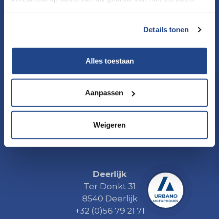
Torhoutsesteenweg 575
8400 Oostende
Details tonen
+32 (0)59 55 40 00
Alles toestaan
Namur
Rue Roger Marchal 9
Aanpassen
5380 Fernelmont
E42 Sortie 9 Andenne
Weigeren
+32 (0)81 23 46 40
Deerlijk
Ter Donkt 31
8540 Deerlijk
+32 (0)56 79 21 71