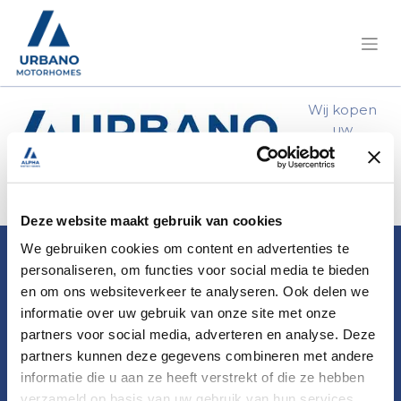
Wij kopen
uw
motorhome
Waarom Urbano?
Werkwijze
FAQ
Vraag uw bod aan
Deze website maakt gebruik van cookies
We gebruiken cookies om content en advertenties te
Contact
personaliseren, om functies voor social media te bieden
en om ons websiteverkeer te analyseren. Ook delen we
Maak een afspraak
informatie over uw gebruik van onze site met onze
partners voor social media, adverteren en analyse. Deze
partners kunnen deze gegevens combineren met andere
informatie die u aan ze heeft verstrekt of die ze hebben
Temse
verzameld op basis van uw gebruik van hun services.