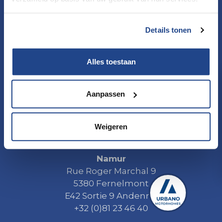
Kapelanielaan 1
9140 Temse
+32 (0)3 771 18 35
Details tonen
Alles toestaan
Oostende
Torhoutsesteenweg 575
Aanpassen
8400 Oostende
+32 (0)59 55 40 00
Weigeren
Namur
Rue Roger Marchal 9
5380 Fernelmont
E42 Sortie 9 Andenne
+32 (0)81 23 46 40