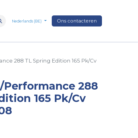
n
Over Ons
Media
Ons contacteren
Veelgestelde vragen
Vacatures
Nederlands (BE)
nce 288 TL Spring Edition 165 Pk/Cv
m/Performance 288
dition 165 Pk/Cv
08