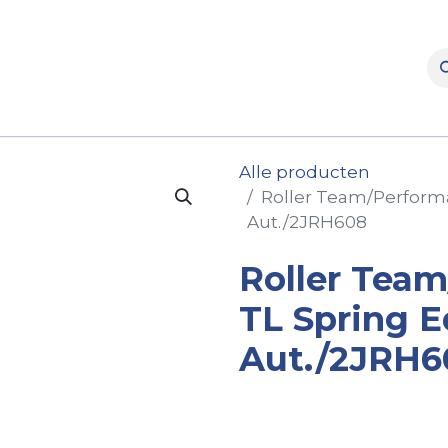
rooms
Verhuur
Naverkoop
Onderdelen
Merke
Alle producten
Roller Team/Performa
Aut./2JRH608
Roller Tea
TL Spring E
Aut./2JRH6