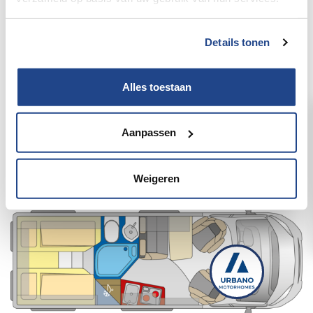
Details tonen
Alles toestaan
Aanpassen
Pössl/Roadcruiser Citroën 165
pk/2JTP748
Weigeren