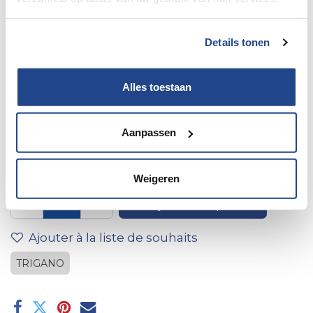
Details tonen
Alles toestaan
1 raccord conique droit en
Aanpassen
acier 8-10 mm
Weigeren
Ajouter au panier
Ajouter à la liste de souhaits
TRIGANO