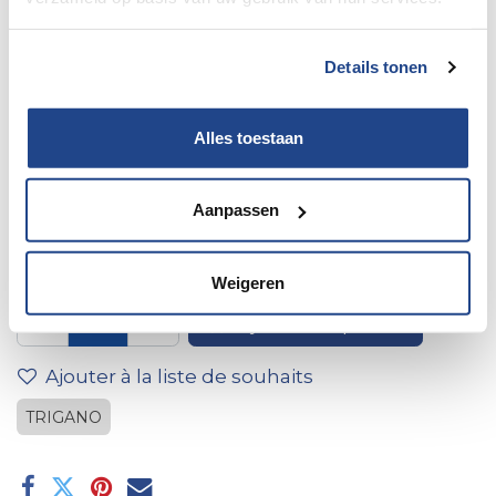
Details tonen
Alles toestaan
1 machine à coudre à
Aanpassen
charnière
Weigeren
Ajouter au panier
Ajouter à la liste de souhaits
TRIGANO